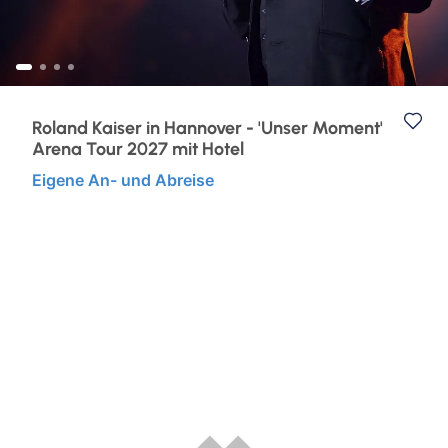
Musicalreisen
Advents- & Silvesterreisen
Nord- & Ostsee
Roland Kaiser in Hannover - 'Unser Moment'
Arena Tour 2027 mit Hotel
Kurzurlaub
Eigene An- und Abreise
Elbphilharmonie Hamburg
Reiseziele