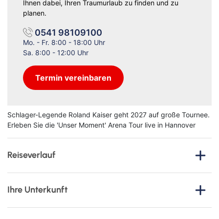
Ihnen dabei, Ihren Traumurlaub zu finden und zu
planen.
0541 98109100
Mo. - Fr. 8:00 - 18:00 Uhr
Sa. 8:00 - 12:00 Uhr
Termin vereinbaren
Schlager-Legende Roland Kaiser geht 2027 auf große Tournee.
Erleben Sie die 'Unser Moment' Arena Tour live in Hannover
Reiseverlauf
Erleben Sie eine unvergessliche Reise über den ersten Mai
2027 in die
niedersächsische Landeshauptstadt
Ihre Unterkunft
Hannover
und tauchen Sie ein in ein musikalisches Highlight
voller Emotionen: die
„Unser Moment" Arena Tour 2027 von
Motel One Hannover-Oper
Roland Kaiser
live in der ZAG Arena.