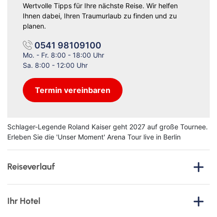
Wertvolle Tipps für Ihre nächste Reise. Wir helfen
Ihnen dabei, Ihren Traumurlaub zu finden und zu
planen.
0541 98109100
Mo. - Fr. 8:00 - 18:00 Uhr
Sa. 8:00 - 12:00 Uhr
Termin vereinbaren
Schlager-Legende Roland Kaiser geht 2027 auf große Tournee.
Erleben Sie die 'Unser Moment' Arena Tour live in Berlin
Reiseverlauf
Erleben Sie eine unvergessliche Reise in die
pulsierende
Hauptstadt Berlin
und tauchen Sie ein in ein musikalisches
Ihr Hotel
Highlight voller Emotionen: die
'Unser Moment' Arena Tour
2027 von Roland Kaiser
in der beeindruckenden Uber