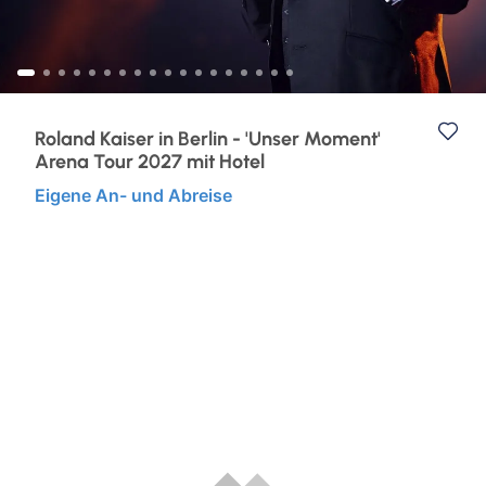
Musicalreisen
Advents- & Silvesterreisen
Nord- & Ostsee
Roland Kaiser in Berlin - 'Unser Moment'
Arena Tour 2027 mit Hotel
Kurzurlaub
Eigene An- und Abreise
Elbphilharmonie Hamburg
Reiseziele